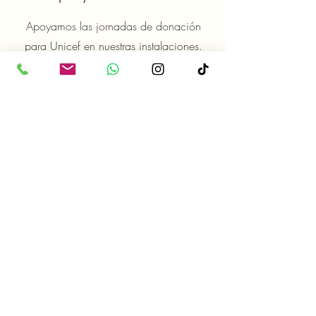
Apoyamos las jornadas de donación
para Unicef en nuestras instalaciones.
+57 333 2434122
gerencia@torredc.com
Recursos
Política de Tratamiento de Datos
Personales