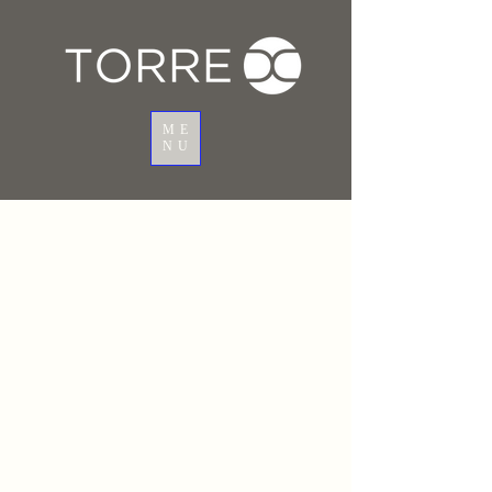
ME
NU