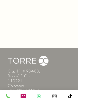
Cra. 11 # 93A-83,
Bogotá D.C. -
110221
Colombia
+57 333 2434122
gerencia@torredc.com